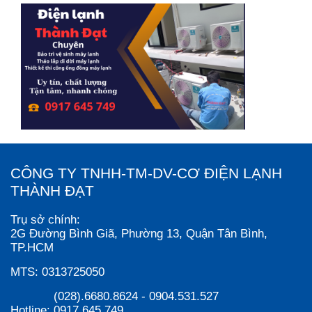
CÔNG TY TNHH-TM-DV-CƠ ĐIỆN LẠNH
THÀNH ĐẠT
Trụ sở chính:
2G Đường Bình Giã, Phường 13, Quận Tân Bình,
TP.HCM
MTS:
0313725050
(028).6680.8624
-
0904.531.527
Hotline:
0917.645.749