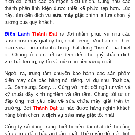
hiện đại chứa các bo mạch điều khiển. Cũng như các
thành phần linh kiện được thiết kế phức tạp hơn. Lúc
này, tìm đến dịch vụ
sửa máy giặt
chính là lựa chọn lý
tưởng của quý khách.
Điện Lạnh
Thành Đạt
ra đời nhằm phục vụ nhu cầu
sửa chữa máy giặt uy tín, chất lượng. Với tiêu chí thực
hiện sửa chữa nhanh chóng, bắt đúng “bệnh” của thiết
bị. Chúng tôi cam kết sẽ đem đến cho quý khách dịch
vụ chất lượng, uy tín và niềm tin bền vững nhất.
Ngoài ra, trung tâm chuyên bảo hành các sản phẩm
điện máy của các hãng nổi tiếng. Ví dụ như Toshiba,
LG, Samsung, Sony,… Cùng với một đội ngũ tư vấn và
kỹ thuật đầy kinh nghiệm và tận tâm. Chúng tôi tự tin
đáp ứng mọi yêu cầu về sửa chữa máy giặt trên thị
trường. Bởi
Thành Đạt
tự hào được hàng nghìn khách
hàng bình chọn là
dịch vụ sửa máy giặt
tốt nhất.
Công ty sử dụng trang thiết bị hiện đại nhất để thi công
sửa chữa đảm bảo an toàn nhất. Thêm vào đó, các linh