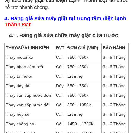
vụ
sửa máy giặt của Điện Lạnh Thành Đạt
để được
hỗ trợ nhanh chóng.
4. Bảng giá sửa máy giặt tại trung tâm điện lạnh
Thành Đạt
4.1. Bảng giá sửa chữa máy giặt cửa trước
THAY/SỬA LINH KIỆN
ĐVT
ĐƠN GIÁ (VND)
BẢO HÀNH
Thay motor xả
Cái
750 – 850k
3 – 6 Tháng
Thay phao cảm biến
Cái
750 – 950k
3 – 6 Tháng
Thay tụ motor
Cái
Liên hệ
3 – 6 Tháng
Thay dây đai
Dây
550 – 750k
3 – 6 Tháng
Thay van cấp nước đơn
Cái
750 – 850k
3 – 6 Tháng
Thay van cấp nước đôi
Cái
850 – 1050k
3 – 6 Tháng
Thay hộp số
Cái
Liên hệ
3 – 6 Tháng
Thay chảng ba
Cái
1450 – 1750k
3 – 6 Tháng