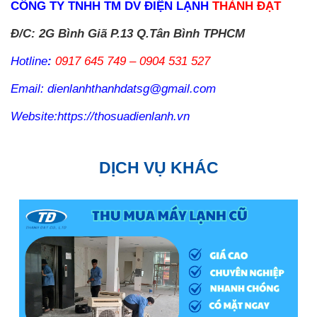
CÔN
G TY TNHH TM DV ĐIỆN LẠNH
THÀNH ĐẠT
Đ/C: 2G Bình Giã P.13 Q.Tân Bình TPHCM
Hotline
:
0917 645 749
–
0904 531 527
Email: dienlanhthanhdatsg@gmail.com
Website:https://thosuadienlanh.vn
DỊCH VỤ KHÁC