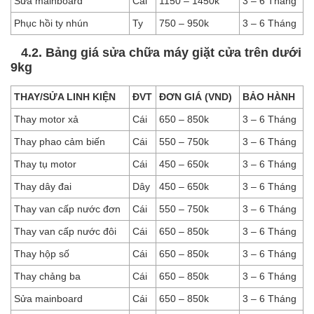
Sửa mainboard
Cái
1150 – 1450k
3 – 6 Tháng
Phục hồi ty nhún
Ty
750 – 950k
3 – 6 Tháng
4.2. Bảng giá sửa chữa máy giặt cửa trên dưới
9kg
THAY/SỬA LINH KIỆN
ĐVT
ĐƠN GIÁ (VND)
BẢO HÀNH
Thay motor xả
Cái
650 – 850k
3 – 6 Tháng
Thay phao cảm biến
Cái
550 – 750k
3 – 6 Tháng
Thay tụ motor
Cái
450 – 650k
3 – 6 Tháng
Thay dây đai
Dây
450 – 650k
3 – 6 Tháng
Thay van cấp nước đơn
Cái
550 – 750k
3 – 6 Tháng
Thay van cấp nước đôi
Cái
650 – 850k
3 – 6 Tháng
Thay hộp số
Cái
650 – 850k
3 – 6 Tháng
Thay chảng ba
Cái
650 – 850k
3 – 6 Tháng
Sửa mainboard
Cái
650 – 850k
3 – 6 Tháng