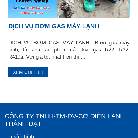
DỊCH VỤ BƠM GAS MÁY LẠNH
DỊCH VỤ BƠM GAS MÁY LẠNH Bơm gas máy
lạnh, tủ lạnh tại tphcm các loại gas R22, R32,
R410a. Với giá tốt nhất trên thị …
XEM CHI TIẾT
CÔNG TY TNHH-TM-DV-CƠ ĐIỆN LẠNH
THÀNH ĐẠT
Trụ sở chính: