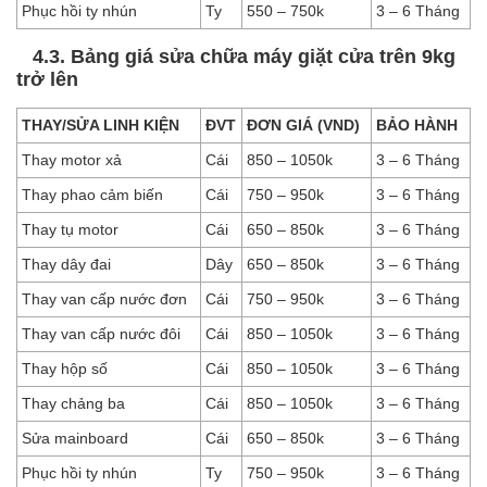
Phục hồi ty nhún
Ty
550 – 750k
3 – 6 Tháng
4.3. Bảng giá sửa chữa máy giặt cửa trên 9kg
trở lên
THAY/SỬA LINH KIỆN
ĐVT
ĐƠN GIÁ (VND)
BẢO HÀNH
Thay motor xả
Cái
850 – 1050k
3 – 6 Tháng
Thay phao cảm biến
Cái
750 – 950k
3 – 6 Tháng
Thay tụ motor
Cái
650 – 850k
3 – 6 Tháng
Thay dây đai
Dây
650 – 850k
3 – 6 Tháng
Thay van cấp nước đơn
Cái
750 – 950k
3 – 6 Tháng
Thay van cấp nước đôi
Cái
850 – 1050k
3 – 6 Tháng
Thay hộp số
Cái
850 – 1050k
3 – 6 Tháng
Thay chảng ba
Cái
850 – 1050k
3 – 6 Tháng
Sửa mainboard
Cái
650 – 850k
3 – 6 Tháng
Phục hồi ty nhún
Ty
750 – 950k
3 – 6 Tháng