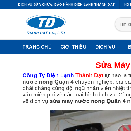
DỊCH VỤ SỬA CHỮA, BẢO HÀNH ĐIỆN LẠNH THÀNH ĐẠT
HOT
TRANG CHỦ
GIỚI THIỆU
DỊCH VỤ
Sửa Máy
Công Ty Điện Lạnh
Thành Đạt
tự hào là 
nước nóng Quận 4
chuyên nghiệp, bài bả
I CÔNG ỐNG ĐỒNG MÁY LẠNH
DỊCH VỤ SỬA TỦ LẠNH
phải chăng cùng đội ngũ nhân viên nhiệt tì
vấn miễn phí về các loại hình dịch vụ. Cùng
Thi Công Ống Đồng Máy Lạnh
Sửa Tủ Lạnh Quận 1
về dịch vụ
sửa máy nước nóng Quận 4
n
Quận1
Sửa Tủ Lạnh Quận 2
Thi Công Ống Đồng Máy Lạnh
Sửa Tủ Lạnh Quận 3
Quận2