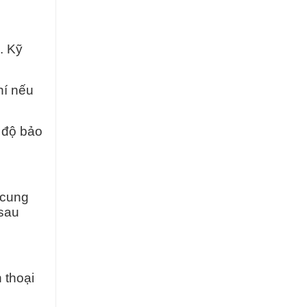
. Kỹ
hí nếu
 độ bảo
 cung
 sau
 thoại