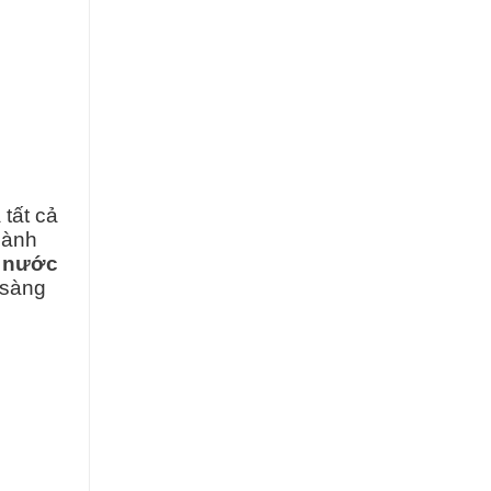
 tất cả
hành
 nước
 sàng