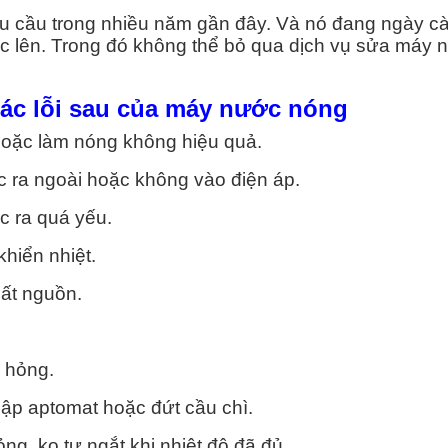
 NÓNG
hu cầu trong nhiều năm gần đây. Và nó đang ngày c
c lên. Trong đó không thể bỏ qua dịch vụ sửa máy 
uận 1
ác lỗi sau của máy nước nóng
uận 2
hoặc làm nóng không hiệu quả.
uận 3
ớc ra ngoài hoặc không vào điện áp.
uận 4
c ra quá yếu.
hiển nhiệt.
uận 5
mất nguồn.
uận 6
uận 7
hư hỏng.
sập aptomat hoặc đứt cầu chì.
g, ko tự ngắt khi nhiệt độ đã đủ.