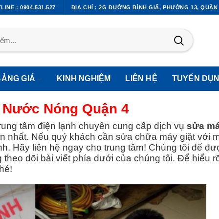
LINE : 0904.531.527
ĐỊA CHỈ : 2G ĐƯỜNG BÌNH GIÃ, PHƯỜNG 13, QUẬN
BẢNG GIÁ
KINH NGHIỆM
LIÊN HỆ
TUYỂN DỤ
 Nước Nóng Quận 4
trung tâm điện lạnh chuyên cung cấp dịch vụ
sửa m
n nhất. Nếu quý khách cần sửa chữa máy giặt với 
nh. Hãy liên hệ ngay cho trung tâm! Chúng tôi để đư
 theo dõi bài viết phía dưới của chúng tôi. Để hiểu 
hé!