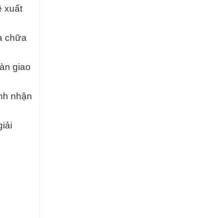
ề xuất
ửa chữa
bàn giao
ành nhận
iải