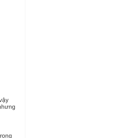
 vậy
 nhưng
trọng