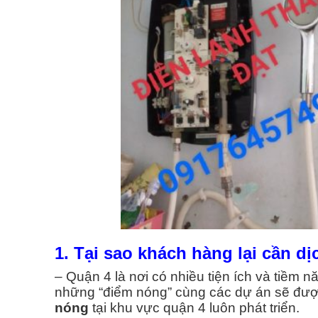
Thi Công Ống Đồng Máy Lạnh
Sửa Tủ Lạnh Quận 4
Quận3
Sửa Tủ Lạnh Quận 5
Thi Công Ống Đồng Máy Lạnh
Sửa Tủ Lạnh Quận 6
Quận4
Thi Công Ống Đồng Máy Lạnh
Sửa Tủ Lạnh Quận 7
Quận 5
Xem Tất Cả >>
Thi Công Ống Đồng Máy Lạnh
Quận6
Thi Công Ống Đồng Máy Lạnh
1. Tại sao khách hàng lại cần 
Quận7
– Quận 4 là nơi có nhiều tiện ích và tiềm nă
Xem Tất Cả >>
những “điểm nóng” cùng các dự án sẽ được
nóng
tại khu vực quận 4 luôn phát triển.