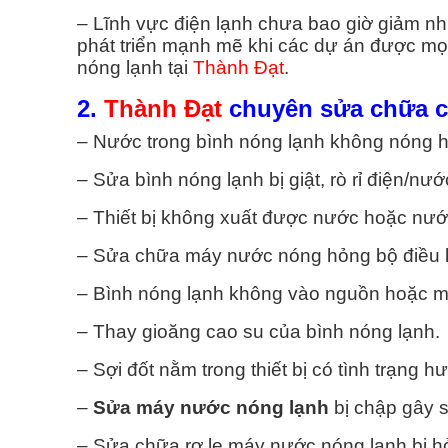
H VỤ VỆ SINH MÁY GIẶT
DỊCH VỤ SỬA MÁY NƯỚC
– Lĩnh vực điện lạnh chưa bao giờ giảm n
phát triển mạnh mẽ khi các dự án được mọ
Vệ Sinh Máy Giặt Quận 1
Sửa Máy Nước Nóng Q
nóng lạnh tại
Thành Đạt
.
2.
Thành Đạt
chuyên sửa chữa c
Vệ Sinh Máy Giặt Quận 2
Sửa Máy Nước Nóng Q
– Nước trong bình nóng lạnh không nóng 
Vệ Sinh Máy Giặt Quận 3
Sửa Máy Nước Nóng Q
– Sửa bình nóng lạnh bị giật, rò rỉ điện/nư
Vệ Sinh Máy Giặt Quận 4
Sửa Máy Nước Nóng Q
– Thiết bị không xuất được nước hoặc nướ
– Sửa chữa máy nước nóng hỏng bộ điều k
Vệ Sinh Máy Giặt Quận 5
Sửa Máy Nước Nóng Q
– Bình nóng lạnh không vào nguồn hoặc 
Vệ Sinh Máy Giặt Quận 6
Sửa Máy Nước Nóng Q
– Thay gioăng cao su của bình nóng lạnh.
Vệ Sinh Máy Giặt Quận 7
Sửa Máy Nước Nóng Q
– Sợi đốt nằm trong thiết bị có tình trạng 
–
Sửa máy nước nóng lạnh
bị chập gây 
Xem Tất Cả >>
Xem Tất Cả >>
– Sửa chữa rơ le máy nước nóng lạnh bị hỏn