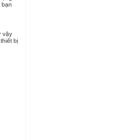
a bạn
ư vậy
hiết bị