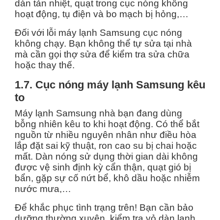
dàn tản nhiệt, quạt trong cục nóng không
hoạt động, tụ điện và bo mạch bị hỏng,…
Đối với lỗi máy lạnh Samsung cục nóng
không chạy. Bạn không thể tự sửa tại nhà
mà cần gọi thợ sửa để kiểm tra sửa chữa
hoặc thay thế.
1.7. Cục nóng máy lạnh Samsung kêu
to
Máy lạnh Samsung nhà bạn đang dùng
bỗng nhiên kêu to khi hoạt động. Có thể bắt
nguồn từ nhiều nguyên nhân như điều hòa
lắp đặt sai kỹ thuật, ron cao su bị chai hoặc
mất. Dàn nóng sử dụng thời gian dài không
được vệ sinh định kỳ cẩn thận, quạt gió bị
bẩn, gặp sự cố nứt bể, khô dầu hoặc nhiễm
nước mưa,…
Để khắc phục tình trạng trên! Bạn cần bảo
dưỡng thường xuyên, kiểm tra vỏ dàn lạnh,