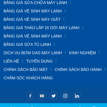
BẢNG GIÁ SỬA CHỮA MÁY LẠNH
BẢNG GIÁ VỆ SINH MÁY LẠNH
BẢNG GIÁ VỆ SINH MÁY GIẶT
BẢNG GIÁ THÁO LẮP DI DỜI MÁY LẠNH
BẢNG GIÁ VỆ SINH MÁY LẠNH
BẢNG GIÁ SỬA TỦ LẠNH
DỊCH VỤ BƠM GAS MÁY LẠNH
KINH NGHIỆM
LIÊN HỆ
TUYỂN DỤNG
CHÍNH SÁCH BẢO MẬT
CHÍNH SÁCH BẢO HÀNH
CHĂM SÓC KHÁCH HÀNG
Copyright © 2024 CÔNG TY TNHH-TM-DV-CƠ ĐIỆN LẠNH