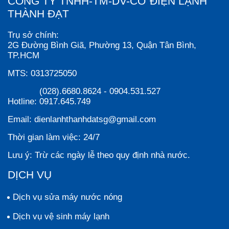
CÔNG TY TNHH-TM-DV-CƠ ĐIỆN LẠNH
THÀNH ĐẠT
Trụ sở chính:
2G Đường Bình Giã, Phường 13, Quận Tân Bình,
TP.HCM
MTS:
0313725050
(028).6680.8624
-
0904.531.527
Hotline:
0917.645.749
Email:
dienlanhthanhdatsg@gmail.com
Thời gian làm việc:
24/7
Lưu ý:
Trừ các ngày lễ theo quy định nhà nước.
DỊCH VỤ
Dịch vụ sửa máy nước nóng
Dịch vụ vệ sinh máy lạnh