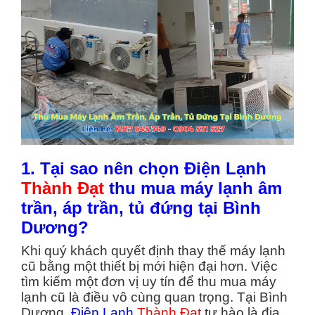
1. Tại sao nên chọn Điện Lạnh
Thành Đạt
thu mua máy lạnh âm
trần, áp trần, tủ đứng tại Bình
Dương?
Khi quý khách quyết định thay thế máy lạnh
cũ bằng một thiết bị mới hiện đại hơn. Việc
tìm kiếm một đơn vị uy tín để thu mua máy
lạnh cũ là điều vô cùng quan trọng. Tại Bình
Dương,
Điện Lạnh
Thành Đạt
tự hào là địa