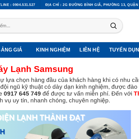
LINE : 0904.531.527
ĐỊA CHỈ : 2G ĐƯỜNG BÌNH GIÃ, PHƯỜNG 13, QUẬN
BẢNG GIÁ
KINH NGHIỆM
LIÊN HỆ
TUYỂN DỤ
áy Lạnh Samsung
sự lựa chọn hàng đầu của khách hàng khi có nhu cầ
i đội ngũ kỹ thuật có dày dạn kinh nghiệm, được đào 
ne
0917 645 749
để được tư vấn miễn phí. Đến với
T
h vụ uy tín, nhanh chóng, chuyên nghiệp.