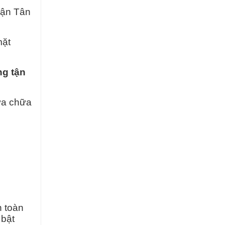
uận Tân
mặt
g tận
ửa chữa
.
n toàn
 bật