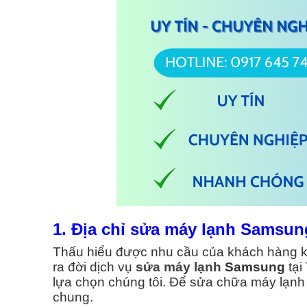
Thi Công Ống Đồng Máy Lạnh
Sửa Tủ Lạnh Quận 4
Quận3
Sửa Tủ Lạnh Quận 5
Thi Công Ống Đồng Máy Lạnh
Sửa Tủ Lạnh Quận 6
Quận4
Thi Công Ống Đồng Máy Lạnh
Sửa Tủ Lạnh Quận 7
Quận 5
Xem Tất Cả >>
Thi Công Ống Đồng Máy Lạnh
Quận6
1. Địa chỉ sửa máy lạnh Samsung
Thi Công Ống Đồng Máy Lạnh
Quận7
Thấu hiểu được nhu cầu của khách hàng k
ra đời dịch vụ
sửa máy lạnh
Samsung
tại
Xem Tất Cả >>
lựa chọn chúng tôi. Để sửa chữa máy lạnh 
chung.