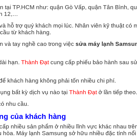
 NÓNG
ện tại TP.HCM như: quận Gò Vấp, quận Tân Bình, q
ận 12,…
uận 1
và hỗ trợ quý khách mọi lúc. Nhân viên kỹ thuật có 
 cầu từ khách hàng.
uận 2
n và tay nghề cao trong việc
sửa máy lạnh Samsun
uận 3
dài hạn.
Thành Đạt
cung cấp phiếu bảo hành sau s
uận 4
ể khách hàng không phải tốn nhiều chi phí.
uận 5
ng bất kỳ dịch vụ nào tại
Thành Đạt
ở lần tiếp theo
uận 6
có nhu cầu.
uận 7
ng của khách hàng
cấp nhiều sản phẩm ở nhiều lĩnh vực khác nhau trê
ều hòa. Máy lạnh Samsung sở hữu nhiều đặc tính nổi