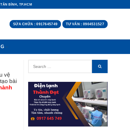
 TÂN BÌNH, TP.HCM
SỬA CHỮA : 0917645749
TƯ VẤN : 0904531527
NG
Search
SEARCH
for:
u vệ
tạo bài
hành