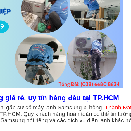
 giá rẻ, uy tín hàng đầu tại TP.HCM
hi gặp sự cố máy lạnh Samsung bị hỏng.
Thành Đạ
 TP.HCM. Quý khách hàng hoàn toàn có thể tin tưởn
Samsung nói riêng và các dịch vụ điện lạnh khác nó