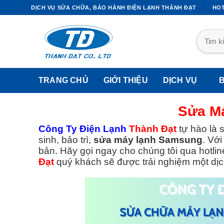
DỊCH VỤ SỬA CHỮA, BẢO HÀNH ĐIỆN LẠNH THÀNH ĐẠT
HOT
TRANG CHỦ
GIỚI THIỆU
DỊCH VỤ
Sửa M
Công Ty Điện Lạnh
Thành Đạt
tự hào là 
sinh, bảo trì,
sửa máy lạnh Samsung
. Vớ
I CÔNG ỐNG ĐỒNG MÁY LẠNH
DỊCH VỤ SỬA TỦ LẠNH
bản. Hãy gọi ngay cho chúng tôi qua hotli
Đạt
quý khách sẽ được trải nghiệm một dịc
Thi Công Ống Đồng Máy Lạnh
Sửa Tủ Lạnh Quận 1
Quận1
Sửa Tủ Lạnh Quận 2
Thi Công Ống Đồng Máy Lạnh
Sửa Tủ Lạnh Quận 3
Quận2