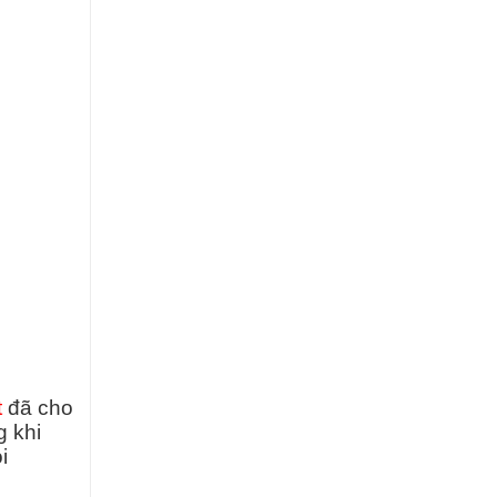
t
đã cho
g khi
i