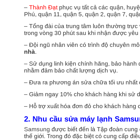
H VỤ VỆ SINH MÁY GIẶT
DỊCH VỤ SỬA MÁY NƯỚC
–
Thành Đạt
phục vụ tất cả các quận, huy
Phú, quận 11, quận 5, quận 2, quận 7, qu
Vệ Sinh Máy Giặt Quận 1
Sửa Máy Nước Nóng Q
– Tổng đài của trung tâm luôn thường trực 
trong vòng 30 phút sau khi nhận được yêu
Vệ Sinh Máy Giặt Quận 2
Sửa Máy Nước Nóng Q
– Đội ngũ nhân viên có trình độ chuyên mô
nhà
.
Vệ Sinh Máy Giặt Quận 3
Sửa Máy Nước Nóng Q
– Sử dụng linh kiện chính hãng, bảo hành 
Vệ Sinh Máy Giặt Quận 4
Sửa Máy Nước Nóng Q
nhằm đảm bảo chất lượng dịch vụ.
– Đưa ra phương án sửa chữa tối ưu nhất đ
Vệ Sinh Máy Giặt Quận 5
Sửa Máy Nước Nóng Q
– Giảm ngay 10% cho khách hàng khi sử dụ
Vệ Sinh Máy Giặt Quận 6
Sửa Máy Nước Nóng Q
– Hỗ trợ xuất hóa đơn đỏ cho khách hàng 
Vệ Sinh Máy Giặt Quận 7
Sửa Máy Nước Nóng Q
2. Nhu cầu sửa máy lạnh Samsu
Samsung
được biết đến là Tập đoàn cung 
Xem Tất Cả >>
Xem Tất Cả >>
thế giới. Trong đó đặc biệt có cung cấp đi