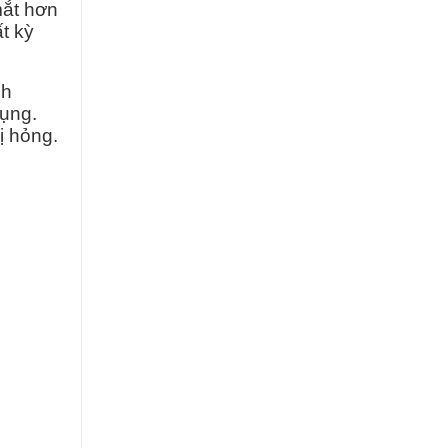
mắt hơn
t kỳ
nh
dụng.
ị hỏng.