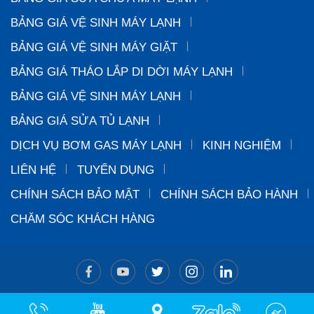
BẢNG GIÁ VỆ SINH MÁY LẠNH
BẢNG GIÁ VỆ SINH MÁY GIẶT
BẢNG GIÁ THÁO LẮP DI DỜI MÁY LẠNH
BẢNG GIÁ VỆ SINH MÁY LẠNH
BẢNG GIÁ SỬA TỦ LẠNH
DỊCH VỤ BƠM GAS MÁY LẠNH
KINH NGHIỆM
LIÊN HỆ
TUYỂN DỤNG
CHÍNH SÁCH BẢO MẬT
CHÍNH SÁCH BẢO HÀNH
CHĂM SÓC KHÁCH HÀNG
Copyright © 2024 CÔNG TY TNHH-TM-DV-CƠ ĐIỆN LẠNH
THÀNH ĐẠT. All Rights Reserved. Designed by
Halink Web