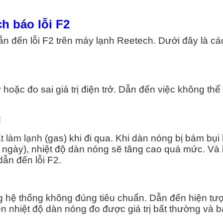
 NÓNG
h báo lỗi F2
uận 1
n đến lỗi F2 trên máy lạnh Reetech. Dưới đây là cá
uận 2
uận 3
 hoặc đo sai giá trị điện trở. Dẫn đến việc không thể
uận 4
:
uận 5
t làm lạnh
(gas) khi đi qua. Khi dàn nóng bị bám bụi
âu ngày), nhiệt độ dàn nóng sẽ tăng cao quá mức. Và
uận 6
dẫn đến lỗi F2.
uận 7
ng hệ thống không đúng tiêu chuẩn. Dẫn đến hiện tư
n nhiệt độ dàn nóng đo được giá trị bất thường và bá