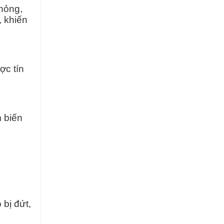
hỏng,
, khiến
ợc tín
m biến
 bị đứt,