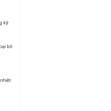
g kỹ
oại bỏ
nhiệt
.