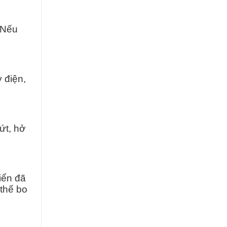
 Nếu
 điện,
ứt, hở
iển đã
 thế bo