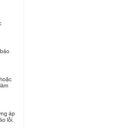
c
 báo
 hoặc
 làm
ợng áp
o lỗi.