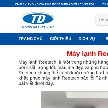
DỊCH VỤ SỬA CHỮA, BẢO HÀNH ĐIỆN LẠNH THÀNH ĐẠT
HOT
TRANG CHỦ
GIỚI THIỆU
DỊCH VỤ
Máy lạnh Reet
Máy lạnh Reetech là một trong những hãn
bởi chất lượng tốt, mẫu mã đẹp và phù hợp 
I CÔNG ỐNG ĐỒNG MÁY LẠNH
DỊCH VỤ SỬA TỦ LẠNH
Reetech không thể tránh khỏi những hư hỏn
khắc phục máy lạnh Reetech báo lỗi F2 n
Thi Công Ống Đồng Máy Lạnh
Sửa Tủ Lạnh Quận 1
bài viết dưới đây.
Quận1
Sửa Tủ Lạnh Quận 2
Thi Công Ống Đồng Máy Lạnh
Sửa Tủ Lạnh Quận 3
Quận2