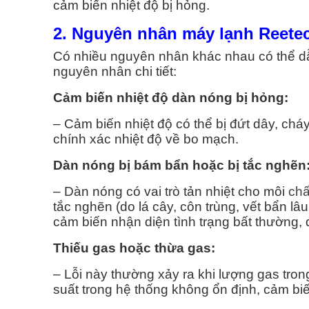
cảm biến nhiệt độ bị hỏng.
H VỤ VỆ SINH MÁY GIẶT
DỊCH VỤ SỬA MÁY NƯỚC
2. Nguyên nhân máy lạnh Reetec
Vệ Sinh Máy Giặt Quận 1
Sửa Máy Nước Nóng Q
Có nhiều nguyên nhân khác nhau có thể dẫ
nguyên nhân chi tiết:
Vệ Sinh Máy Giặt Quận 2
Sửa Máy Nước Nóng Q
Cảm biến nhiệt độ dàn nóng bị hỏng:
Vệ Sinh Máy Giặt Quận 3
Sửa Máy Nước Nóng Q
– Cảm biến nhiệt độ có thể bị đứt dây, cháy
chính xác nhiệt độ về bo mạch.
Vệ Sinh Máy Giặt Quận 4
Sửa Máy Nước Nóng Q
Dàn nóng bị bám bẩn hoặc bị tắc nghẽn
Vệ Sinh Máy Giặt Quận 5
Sửa Máy Nước Nóng Q
– Dàn nóng có vai trò tản nhiệt cho môi
chấ
tắc nghẽn (do lá cây, côn trùng, vết bẩn l
Vệ Sinh Máy Giặt Quận 6
Sửa Máy Nước Nóng Q
cảm biến nhận diện tình trạng bất thường, 
Thiếu gas hoặc thừa gas:
Vệ Sinh Máy Giặt Quận 7
Sửa Máy Nước Nóng Q
– Lỗi này thường xảy ra khi lượng gas tro
Xem Tất Cả >>
Xem Tất Cả >>
suất trong hệ thống không ổn định, cảm biế