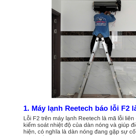
Thi Công Ống Đồng Máy Lạnh
Sửa Tủ Lạnh Quận 4
Quận3
Sửa Tủ Lạnh Quận 5
Thi Công Ống Đồng Máy Lạnh
Sửa Tủ Lạnh Quận 6
Quận4
Thi Công Ống Đồng Máy Lạnh
Sửa Tủ Lạnh Quận 7
Quận 5
Xem Tất Cả >>
Thi Công Ống Đồng Máy Lạnh
Quận6
Thi Công Ống Đồng Máy Lạnh
1. Máy lạnh Reetech báo lỗi F2 l
Quận7
Lỗi F2 trên máy lạnh Reetech là mã lỗi li
Xem Tất Cả >>
kiểm soát nhiệt độ của dàn nóng và giúp đi
hiện, có nghĩa là dàn nóng đang gặp sự cố