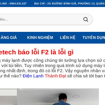
LINE : 0904.531.527
ĐỊA CHỈ : 2G ĐƯỜNG BÌNH GIÃ, PHƯỜNG 13, QUẬN
BẢNG GIÁ
KINH NGHIỆM
LIÊN HỆ
TUYỂN DỤ
ech báo lỗi F2 là lỗi gì
g máy lạnh được công chúng tin tưởng lựa chọn sử 
với túi tiền. Tuy nhiên trong quá trình sử dụng máy 
g nhất định, trong đó có lỗi F2. Vậy nguyên nhân 
hư thế nào?
Điện Lạnh
Thành Đạt
sẽ chia sẻ tới bạn 