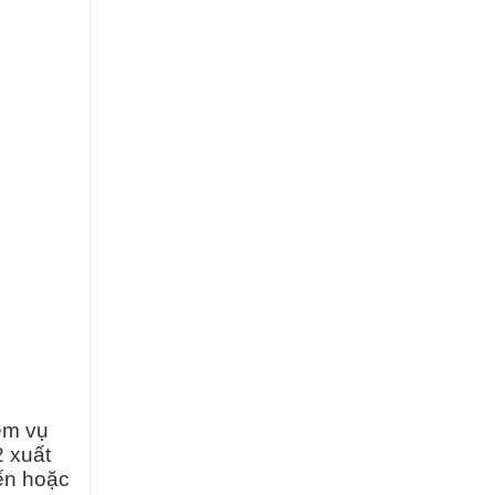
ệm vụ
2 xuất
ến hoặc