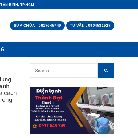
 TÂN BÌNH, TP.HCM
SỬA CHỮA : 0917645749
TƯ VẤN : 0904531527
NG
Search
SEARCH
for:
dụng
lạnh
và cách
trong