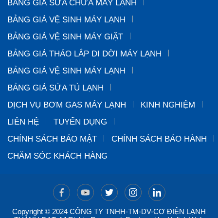
BẢNG GIÁ SỬA CHỮA MÁY LẠNH
BẢNG GIÁ VỆ SINH MÁY LẠNH
BẢNG GIÁ VỆ SINH MÁY GIẶT
BẢNG GIÁ THÁO LẮP DI DỜI MÁY LẠNH
BẢNG GIÁ VỆ SINH MÁY LẠNH
BẢNG GIÁ SỬA TỦ LẠNH
DỊCH VỤ BƠM GAS MÁY LẠNH
KINH NGHIỆM
LIÊN HỆ
TUYỂN DỤNG
CHÍNH SÁCH BẢO MẬT
CHÍNH SÁCH BẢO HÀNH
CHĂM SÓC KHÁCH HÀNG
Copyright © 2024 CÔNG TY TNHH-TM-DV-CƠ ĐIỆN LẠNH