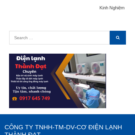
Kinh Nghiệm
Search
SEARCH
for:
CÔNG TY TNHH-TM-DV-CƠ ĐIỆN LẠNH
THÀNH ĐẠT