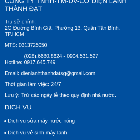
CÔNG TY TNHH-TM-DV-CƠ ĐIỆN LẠNH
THÀNH ĐẠT
Trụ sở chính:
2G Đường Bình Giã, Phường 13, Quận Tân Bình,
TP.HCM
MTS:
0313725050
(028).6680.8624
-
0904.531.527
Hotline:
0917.645.749
Email:
dienlanhthanhdatsg@gmail.com
Thời gian làm việc:
24/7
Lưu ý:
Trừ các ngày lễ theo quy định nhà nước.
DỊCH VỤ
Dịch vụ sửa máy nước nóng
Dịch vụ vệ sinh máy lạnh