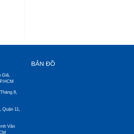
BẢN ĐỒ
 Giã,
 TP.HCM
Tháng 8,
, Quận 11,
ỳnh Văn
HCM