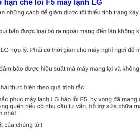
p hạn chế lỗi F5 máy lạnh LG
 những cách để giảm được tối thiểu tình trạng xảy r
bụi bẩn được loại bỏ ra ngoài mang đến làn không k
LG hợp lý. Phải có thời gian cho máy nghỉ ngơi để 
 đảm bảo được hiệu suất mà máy mang lại và không
i thực hiện theo quá trình tắc.
ắc phục máy lạnh LG báo lỗi F5
, hy vọng đã mang
ừng quên nếu có nhu cầu tư vấn, hỗ trợ sửa chữa m
n nhé!
t của chúng tôi!