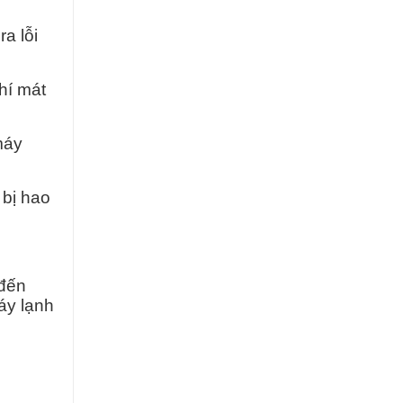
a lỗi
hí mát
máy
 bị hao
 đến
áy lạnh