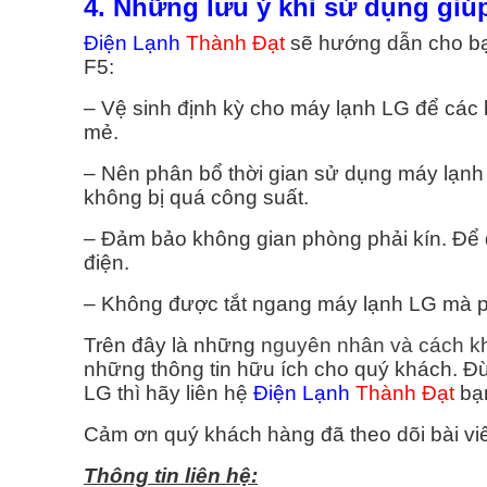
4. Những lưu ý khi sử dụng giú
Điện Lạnh
Thành Đạt
sẽ hướng dẫn cho bạn
F5:
– Vệ sinh định kỳ cho máy lạnh LG để các 
mẻ.
– Nên phân bổ thời gian sử dụng máy lạnh 
không bị quá công suất.
– Đảm bảo không gian phòng phải kín. Để
điện.
– Không được tắt ngang máy lạnh LG mà phả
Trên đây là những
nguyên nhân và cách kh
những thông tin hữu ích cho quý khách. Đ
LG thì hãy liên hệ
Điện Lạnh
Thành Đạt
bạ
Cảm ơn quý khách hàng đã theo dõi bài viế
Thông tin liên hệ: