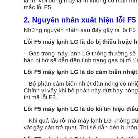
lạnh. Với dòng máy lạnh không có màn hình 
H VỤ VỆ SINH MÁY GIẶT
DỊCH VỤ SỬA MÁY NƯỚC
mắc lỗi F5.
2. Nguyên nhân xuất hiện lỗi F
Vệ Sinh Máy Giặt Quận 1
Sửa Máy Nước Nóng Q
Những nguyên nhân sau đây gây ra lỗi F5
Vệ Sinh Máy Giặt Quận 2
Sửa Máy Nước Nóng Q
Lỗi F5 máy lạnh LG là do bị thiếu hoặc h
Vệ Sinh Máy Giặt Quận 3
Sửa Máy Nước Nóng Q
– Gas trong máy lạnh LG thông thường sẽ rấ
hàn bị hở sẽ dẫn đến tình trạng gas bị rò rỉ
Vệ Sinh Máy Giặt Quận 4
Sửa Máy Nước Nóng Q
Lỗi F5 máy lạnh LG là do cảm biến nhiệt
Vệ Sinh Máy Giặt Quận 5
Sửa Máy Nước Nóng Q
– Bộ phận cảm biến nhiệt dàn nóng có nhiệm
Chính vì vậy khi bộ phận này đứt hay hỏng
thị mã lỗi F5.
Vệ Sinh Máy Giặt Quận 6
Sửa Máy Nước Nóng Q
Lỗi F5 máy lạnh LG là do lỗi tín hiệu điề
Vệ Sinh Máy Giặt Quận 7
Sửa Máy Nước Nóng Q
– Khi quá lâu rồi mà máy lạnh LG không đư
vật gây cản trở quạt. Thì sẽ dẫn đến bị hỏ
Xem Tất Cả >>
Xem Tất Cả >>