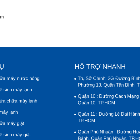
ệm
VỤ
HỖ TRỢ NHANH
sửa máy nước nóng
Trụ Sở Chính: 2G Đường Bình
Phường 13, Quận Tân Bình,
ệ sinh máy lạnh
Quận 10 : Đường Cách Mạng 
sửa chữa máy lạnh
Quận 10, TP.HCM
 máy lạnh
Quận 11 : Đường Lê Đại Hành
TP.HCM
ửa máy giặt
Quận Phú Nhuận : Đường Hu
ệ sinh máy giặt
Bánh, Quận Phú Nhuận, TP.