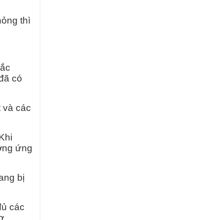
ỏng thì
hắc
 đã có
t và các
Khi
ương ứng
ang bị
đủ các
ợ.