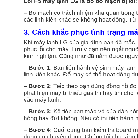
Lỗi F5 máy lạnh LG là do bo mạch bị lỗi:
– Bo mạch có trách nhiệm khá quan trọng 
các linh kiện khác sẽ không hoạt động. Từ 
3. Cách khắc phục tình trạng má
Khi máy lạnh LG của gia đình bạn đã mắc l
phục lỗi cho máy. Lưu ý bạn nên ngắt nguồn
kinh nghiệm. Cũng như đã nắm được nguyê
–
Bước 1:
Bạn tiến hành vệ sinh máy lạnh 
linh kiện khác. Để máy có thể hoạt động đ
–
Bước 2:
Tiếp theo bạn dùng đồng hồ đo 
phát hiện máy bị thiếu gas thì hãy tìm ch
vào máy lạnh.
–
Bước 3:
Kế tiếp bạn tháo vỏ của dàn nó
hỏng hay đứt không. Nếu có thì tiến hành n
–
Bước 4:
Cuối cùng bạn kiểm tra board m
dụng cụ chuyên dụng. Chúng tôi cho rằng b