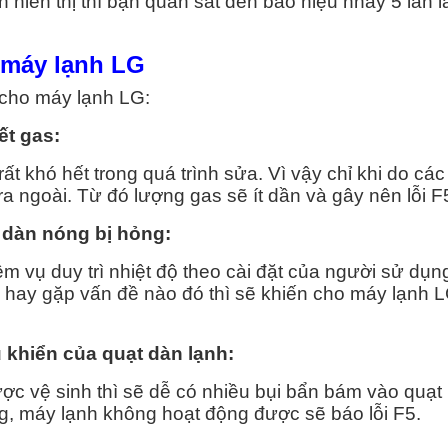
hiển thị thì bạn quan sát đèn báo hiệu nháy 5 lần l
 NÓNG
5 máy lạnh LG
uận 1
 cho máy lạnh LG:
uận 2
ết gas:
uận 3
t khó hết trong quá trình sửa. Vì vậy chỉ khi do các
 ra ngoài. Từ đó lượng gas sẽ ít dần và gây nên lỗi F
uận 4
 dàn nóng bị hỏng:
uận 5
 vụ duy trì nhiệt độ theo cài đặt của người sử dụn
 hay gặp vấn đề nào đó thì sẽ khiến cho máy lạnh L
uận 6
u khiển của quạt dàn lạnh:
uận 7
ợc vệ sinh thì sẽ dễ có nhiều bụi bẩn bám vào quạt
ng, máy lạnh không hoạt động được sẽ báo lỗi F5.