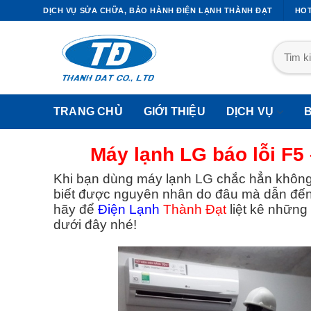
DỊCH VỤ SỬA CHỮA, BẢO HÀNH ĐIỆN LẠNH THÀNH ĐẠT
HOT
TRANG CHỦ
GIỚI THIỆU
DỊCH VỤ
Máy lạnh LG báo lỗi F5
Khi bạn dùng máy lạnh
LG
chắc hẳn không 
biết được nguyên nhân do đâu mà dẫn đến 
I CÔNG ỐNG ĐỒNG MÁY LẠNH
DỊCH VỤ SỬA TỦ LẠNH
hãy để
Điện Lạnh
Thành Đạt
liệt kê những
dưới đây nhé!
Thi Công Ống Đồng Máy Lạnh
Sửa Tủ Lạnh Quận 1
Quận1
Sửa Tủ Lạnh Quận 2
Thi Công Ống Đồng Máy Lạnh
Sửa Tủ Lạnh Quận 3
Quận2