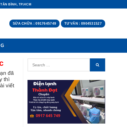
 TÂN BÌNH, TP.HCM
SỬA CHỮA : 0917645749
TƯ VẤN : 0904531527
NG
Search
c
SEARCH
for:
bạn đã
 thì
i viết