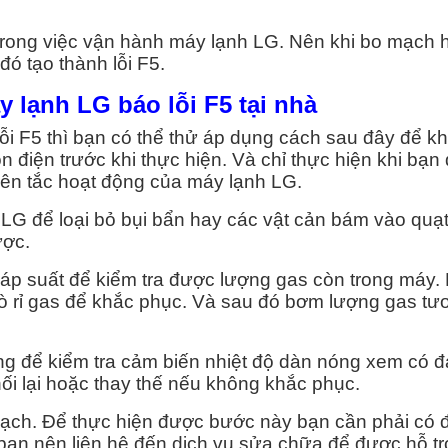
trong việc vận hành máy lạnh LG. Nên khi bo mạch h
đó tạo thành lỗi F5.
y lạnh LG báo lỗi F5 tại nhà
ỗi F5 thì bạn có thể thử áp dụng cách sau đây để k
 điện trước khi thực hiện. Và chỉ thực hiện khi bạn
n tắc hoạt động của máy lạnh LG.
LG để loại bỏ bụi bẩn hay các vật cản bám vào quạ
ược.
áp suất để kiểm tra được lượng gas còn trong máy. 
ỗ rò rỉ gas để khắc phục. Và sau đó bơm lượng gas t
ng để kiểm tra cảm biến nhiệt độ dàn nóng xem có đ
ối lại hoặc thay thế nếu không khắc phục.
ạch. Để thực hiện được bước này bạn cần phải có 
ạn nên liên hệ đến dịch vụ sửa chữa để được hỗ tr