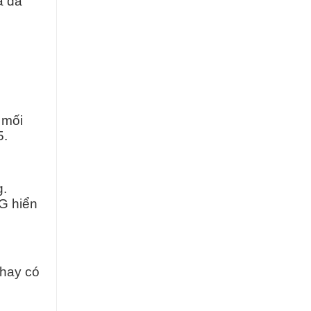
à đã
 mối
5.
g.
G hiển
 hay có