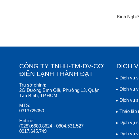
Kinh Nghi
CÔNG TY TNHH-TM-DV-CƠ
DỊCH 
ĐIỆN LẠNH THÀNH ĐẠT
Dịch vụ 
Trụ sở chính:
Dịch vụ v
2G Đường Bình Giã, Phường 13, Quận
Tân Bình, TP.HCM
Dịch vụ 
MTS:
0313725050
Tháo lắp
Hotline:
Dịch vụ s
(028).6680.8624
-
0904.531.527
0917.645.749
Dịch vụ v