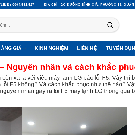
LINE : 0904.531.527
ĐỊA CHỈ : 2G ĐƯỜNG BÌNH GIÃ, PHƯỜNG 13, QUẬN
BẢNG GIÁ
KINH NGHIỆM
LIÊN HỆ
TUYỂN DỤ
 – Nguyên nhân và cách khắc phụ
còn xa lạ với việc máy lạnh LG báo lỗi F5. Vậy thì 
lỗi F5 không? Và cách khắc phục như thế nào? Vậy
 nguyên nhân gây ra lỗi F5 máy lạnh LG thông qua bà