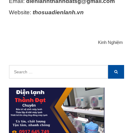
Email:
dienlanhthanhdatsg@gmail.com
Website:
thosuadienlanh.vn
Categories
Kinh Nghiệm
Search
SEARCH
for: