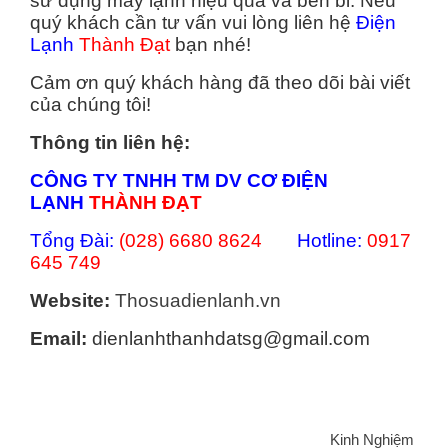
sử dụng máy lạnh hiệu quả và bền bỉ. Nếu
quý khách cần tư vấn vui lòng liên hệ
Điện
Lạnh
Thành Đạt
bạn nhé!
Cảm ơn quý khách hàng đã theo dõi bài viết
của chúng tôi!
Thông tin liên hệ:
CÔNG TY TNHH TM DV CƠ ĐIỆN
LẠNH
THÀNH ĐẠT
Tổng Đài:
(028) 6680 8624
Hotline:
0917
645 749
Website:
Thosuadienlanh.vn
Email:
dienlanhthanhdatsg@gmail.com
Categories
Kinh Nghiệm