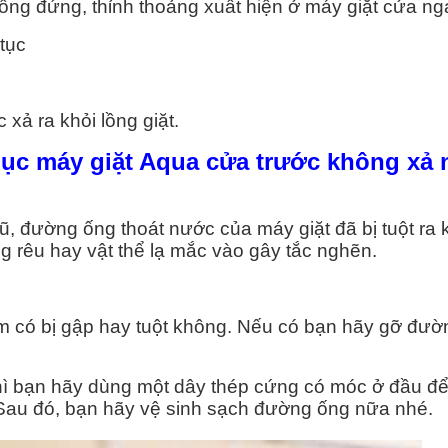
 lồng đứng, thỉnh thoảng xuất hiện ở máy giặt cửa n
 NÓNG
tục
uận 1
uận 2
ả ra khỏi lồng giặt.
hục máy giặt Aqua cửa trước không xả
uận 3
uận 4
iũ, đường ống thoát nước của máy giặt đã bị tuột ra 
ng rêu hay vật thể lạ mắc vào gây tắc nghẽn.
uận 5
uận 6
m có bị gập hay tuột không. Nếu có bạn hãy gỡ đườ
uận 7
ì bạn hãy dùng một dây thép cứng có móc ở đầu để
 Sau đó, bạn hãy vệ sinh sạch đường ống nữa nhé.