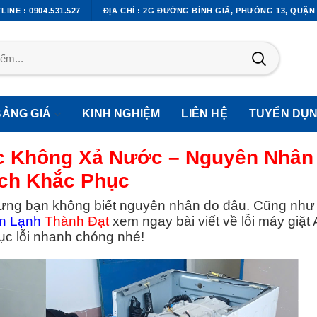
LINE : 0904.531.527
ĐỊA CHỈ : 2G ĐƯỜNG BÌNH GIÃ, PHƯỜNG 13, QUẬN
BẢNG GIÁ
KINH NGHIỆM
LIÊN HỆ
TUYỂN DỤ
c Không Xả Nước – Nguyên Nhân
ch Khắc Phục
ưng bạn không biết nguyên nhân do đâu. Cũng như
n Lạnh
Thành Đạt
xem ngay bài viết về lỗi máy giặt
c lỗi nhanh chóng nhé!