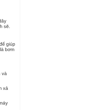
dây
h sẽ.
để giúp
 là bơm
n và
m xả
 máy