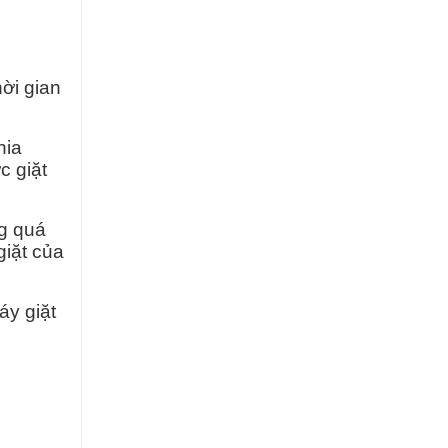
hời gian
hia
c giặt
ng quá
giặt của
áy giặt