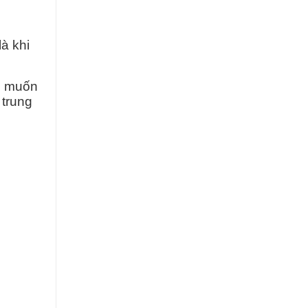
à khi
ó, muốn
 trung