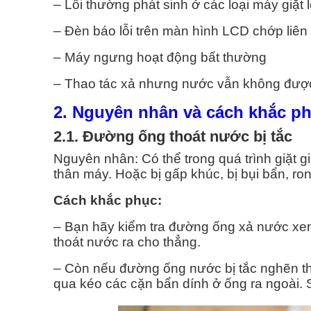
– Lỗi thường phát sinh ở các loại máy giặt
H VỤ VỆ SINH MÁY GIẶT
DỊCH VỤ SỬA MÁY NƯỚC
– Đèn báo lỗi trên màn hình LCD chớp liên 
Vệ Sinh Máy Giặt Quận 1
Sửa Máy Nước Nóng Q
– Máy ngưng hoạt động bất thường
Vệ Sinh Máy Giặt Quận 2
Sửa Máy Nước Nóng Q
– Thao tác xả nhưng nước vẫn không được x
2. Nguyên nhân và cách khắc p
Vệ Sinh Máy Giặt Quận 3
Sửa Máy Nước Nóng Q
2.1. Đường ống thoát nước bị tắc
Vệ Sinh Máy Giặt Quận 4
Sửa Máy Nước Nóng Q
Nguyên nhân: Có thể trong quá trình giặt g
thân máy. Hoặc bị gấp khúc, bị bụi bẩn, ro
Vệ Sinh Máy Giặt Quận 5
Sửa Máy Nước Nóng Q
Cách khắc phục:
Vệ Sinh Máy Giặt Quận 6
Sửa Máy Nước Nóng Q
– Bạn hãy kiểm tra đường ống xả nước xe
thoát nước ra cho thẳng.
Vệ Sinh Máy Giặt Quận 7
Sửa Máy Nước Nóng Q
– Còn nếu đường ống nước bị tắc nghẽn th
qua kéo các cặn bẩn dính ở ống ra ngoài.
Xem Tất Cả >>
Xem Tất Cả >>