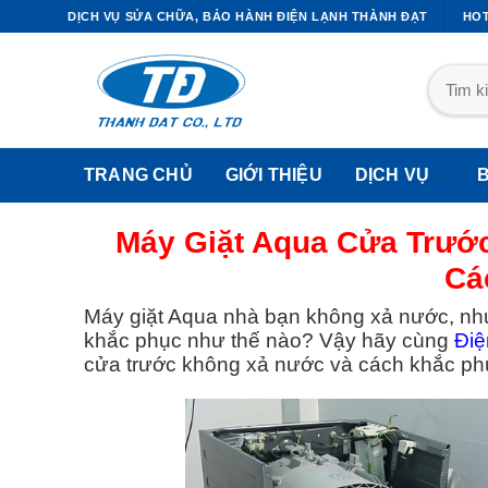
DỊCH VỤ SỬA CHỮA, BẢO HÀNH ĐIỆN LẠNH THÀNH ĐẠT
HOT
TRANG CHỦ
GIỚI THIỆU
DỊCH VỤ
Máy Giặt Aqua Cửa Trướ
Cá
I CÔNG ỐNG ĐỒNG MÁY LẠNH
DỊCH VỤ SỬA TỦ LẠNH
Máy giặt Aqua nhà bạn không xả nước, nh
khắc phục như thế nào? Vậy hãy cùng
Điệ
Thi Công Ống Đồng Máy Lạnh
Sửa Tủ Lạnh Quận 1
cửa trước không xả nước và cách khắc phụ
Quận1
Sửa Tủ Lạnh Quận 2
Thi Công Ống Đồng Máy Lạnh
Sửa Tủ Lạnh Quận 3
Quận2