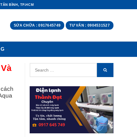
 TÂN BÌNH, TP.HCM
SỬA CHỮA : 0917645749
TƯ VẤN : 0904531527
NG
Search
 Và
SEARCH
for:
 cách
 Aqua