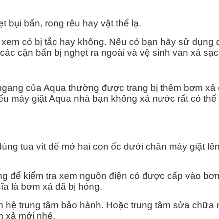
 bụi bẩn, rong rêu hay vật thể lạ.
 xem có bị tắc hay không. Nếu có bạn hãy sử dụng 
ác cặn bẩn bị nghẹt ra ngoài và vệ sinh van xả sạc
ngang của Aqua thường được trang bị thêm bơm xả 
ếu máy giặt Aqua nhà bạn không xả nước rất có thể
dùng tua vít để mở hai con ốc dưới chân máy giặt lê
ng để kiểm tra xem nguồn điện có được cấp vào bơ
a là bơm xả đã bị hỏng.
iên hệ trung tâm bảo hành. Hoặc trung tâm sửa chữa
ơm xả mới nhé.