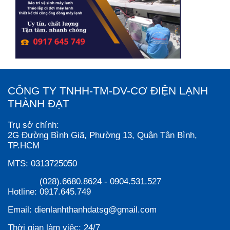
CÔNG TY TNHH-TM-DV-CƠ ĐIỆN LẠNH
THÀNH ĐẠT
Trụ sở chính:
2G Đường Bình Giã, Phường 13, Quận Tân Bình,
TP.HCM
MTS:
0313725050
(028).6680.8624
-
0904.531.527
Hotline:
0917.645.749
Email:
dienlanhthanhdatsg@gmail.com
Thời gian làm việc:
24/7