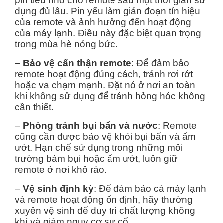
pin tiểu nhỏ cho remote sau một thời gian sử
dụng đủ lâu. Pin yếu làm gián đoạn tín hiệu
của remote và ảnh hưởng đến hoạt động
của máy lạnh. Điều này đặc biệt quan trọng
trong mùa hè nóng bức.
–
Bảo vệ cẩn thận remote
: Để đảm bảo
remote hoạt động đúng cách, tránh rơi rớt
hoặc va chạm mạnh. Đặt nó ở nơi an toàn
khi không sử dụng để tránh hỏng hóc không
cần thiết.
–
Phòng tránh bụi bẩn và nước
: Remote
cũng cần được bảo vệ khỏi bụi bẩn và ẩm
ướt. Hạn chế sử dụng trong những môi
trường bám bụi hoặc ẩm ướt, luôn giữ
remote ở nơi khô ráo.
–
Vệ sinh định kỳ
: Để đảm bảo cả máy lạnh
và remote hoạt động ổn định, hãy thường
xuyên vệ sinh để duy trì chất lượng không
khí và giảm nguy cơ sự cố.