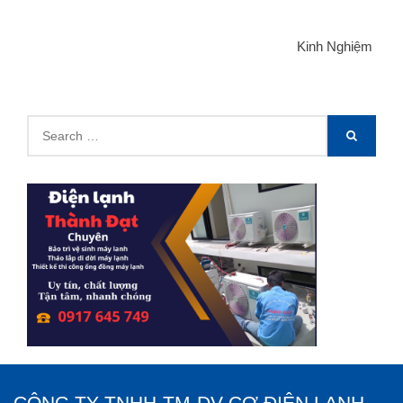
Kinh Nghiệm
Search
SEARCH
for:
CÔNG TY TNHH-TM-DV-CƠ ĐIỆN LẠNH