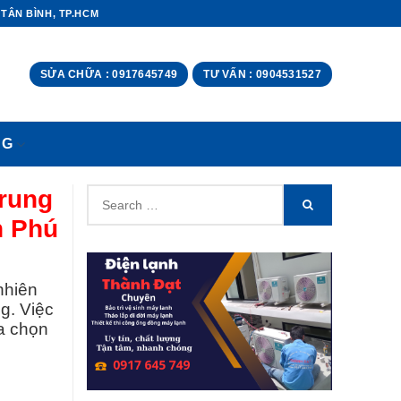
 TÂN BÌNH, TP.HCM
SỬA CHỮA : 0917645749
TƯ VẤN : 0904531527
NG
Search
rung
SEARCH
for:
n Phú
nhiên
ng. Việc
ựa chọn