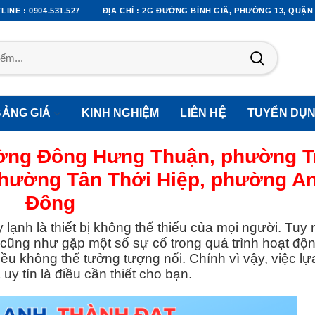
LINE : 0904.531.527
ĐỊA CHỈ : 2G ĐƯỜNG BÌNH GIÃ, PHƯỜNG 13, QUẬN
BẢNG GIÁ
KINH NGHIỆM
LIÊN HỆ
TUYỂN DỤ
ường Đông Hưng Thuận, phường T
phường Tân Thới Hiệp, phường A
Đông
lạnh là thiết bị không thể thiếu của mọi người. Tuy 
êng cũng như gặp một số sự cố trong quá trình hoạt độ
điều không thể tưởng tượng nổi. Chính vì vậy, việc l
y tín là điều cần thiết cho bạn.