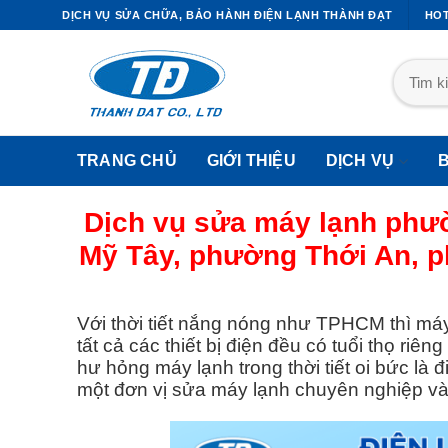
DỊCH VỤ SỬA CHỮA, BẢO HÀNH ĐIỆN LẠNH THÀNH ĐẠT
HOT
TRANG CHỦ
GIỚI THIỆU
DỊCH VỤ
Dịch vụ sửa máy lạnh ph
Mỹ Tây, phường Thới An, 
I CÔNG ỐNG ĐỒNG MÁY LẠNH
DỊCH VỤ SỬA TỦ LẠNH
Với thời tiết nắng nóng như TPHCM thì máy 
Thi Công Ống Đồng Máy Lạnh
Sửa Tủ Lạnh Quận 1
tất cả các thiết bị điện đều có tuổi thọ ri
Quận1
hư hỏng máy lạnh trong thời tiết oi bức là 
Sửa Tủ Lạnh Quận 2
một đơn vị sửa máy lạnh chuyên nghiệp và u
Thi Công Ống Đồng Máy Lạnh
Sửa Tủ Lạnh Quận 3
Quận2