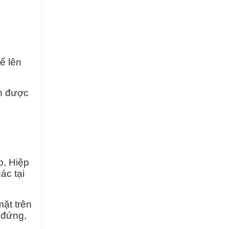
ể lên
ận được
p, Hiệp
ác tại
ặt trên
 đứng,