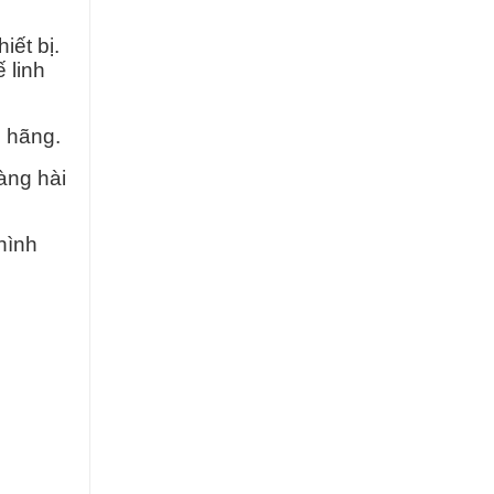
iết bị.
 linh
h hãng.
àng hài
hình