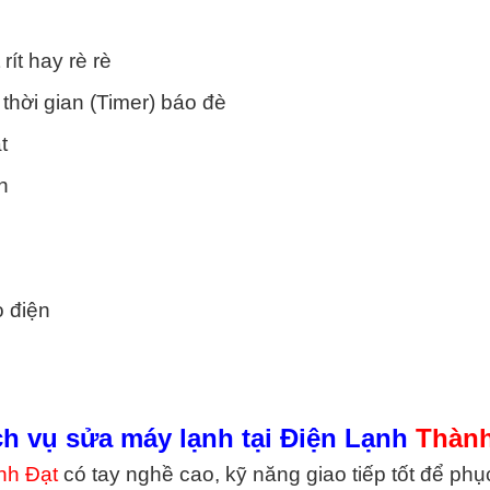
 NÓNG
rít hay rè rè
uận 1
thời gian (Timer) báo đè
uận 2
t
uận 3
h
uận 4
uận 5
ò điện
uận 6
uận 7
ch vụ sửa máy lạnh tại Điện Lạnh
Thành
nh Đạt
có tay nghề cao, kỹ năng giao tiếp tốt để phụ