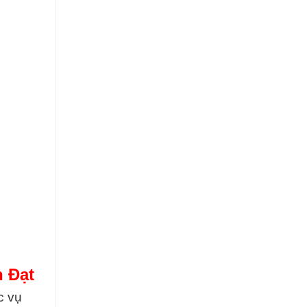
 Đạt
c vụ