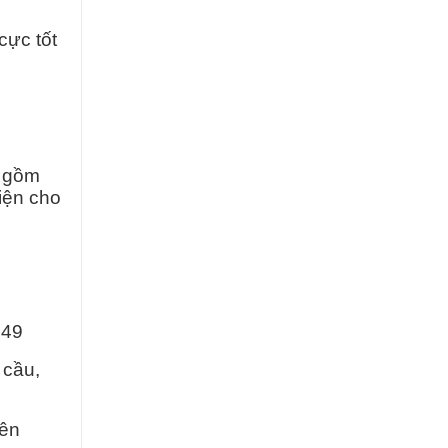
cực tốt
o gồm
iện cho
749
 cầu,
yên