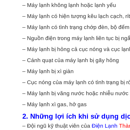
H VỤ VỆ SINH MÁY GIẶT
DỊCH VỤ SỬA MÁY NƯỚC
– Máy lạnh không lạnh hoặc lạnh yếu
– Máy lạnh có hiện tượng kêu lạch cạch, rít 
Vệ Sinh Máy Giặt Quận 1
Sửa Máy Nước Nóng Q
– Máy lạnh có tình trạng chớp đèn, bộ đếm 
Vệ Sinh Máy Giặt Quận 2
Sửa Máy Nước Nóng Q
– Nguồn điện trong máy lạnh liên tục bị ngắ
Vệ Sinh Máy Giặt Quận 3
Sửa Máy Nước Nóng Q
– Máy lạnh bị hỏng cả cục nóng và cục lạn
– Cánh quạt của máy lạnh bị gãy hỏng
Vệ Sinh Máy Giặt Quận 4
Sửa Máy Nước Nóng Q
– Máy lạnh bị xì giàn
Vệ Sinh Máy Giặt Quận 5
Sửa Máy Nước Nóng Q
– Cục nóng của máy lạnh có tình trạng bị r
Vệ Sinh Máy Giặt Quận 6
Sửa Máy Nước Nóng Q
– Máy lạnh bị văng nước hoặc nhiễu nước
– Máy lạnh xì gas, hở gas
Vệ Sinh Máy Giặt Quận 7
Sửa Máy Nước Nóng Q
2. Những lợi ích khi sử dụng dị
Xem Tất Cả >>
Xem Tất Cả >>
– Đội ngũ kỹ thuật viên của
Điện Lạnh
Thà