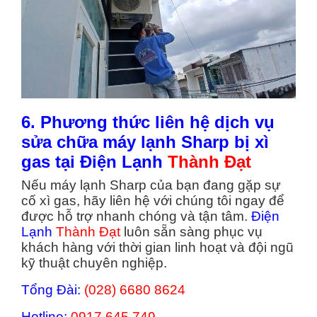
6. Phương thức liên hệ dịch vụ
sửa chữa máy lạnh Sharp bị xì
gas tại Điện Lạnh
Thành Đạt
Nếu máy lạnh Sharp của bạn đang gặp sự
cố xì gas, hãy liên hệ với chúng tôi ngay để
được hỗ trợ nhanh chóng và tận tâm.
Điện
Lạnh
Thành Đạt
luôn sẵn sàng phục vụ
khách hàng với thời gian linh hoạt và đội ngũ
kỹ thuật chuyên nghiệp.
Tổng Đài:
(028) 6680 8624
Hotline:
0917 645 749