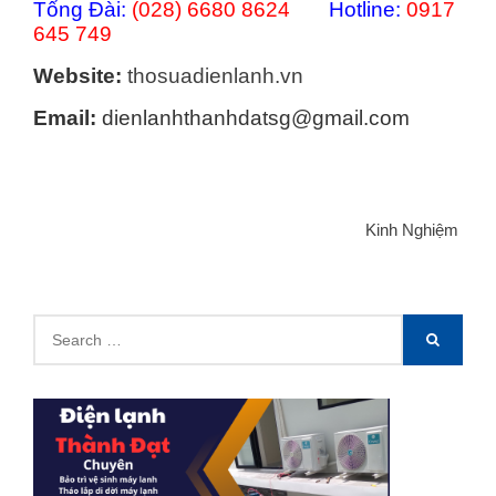
Tổng Đài:
(028) 6680 8624
Hotline:
0917
645 749
Website:
thosuadienlanh.vn
Email:
dienlanhthanhdatsg@gmail.com
Categories
Kinh Nghiệm
Search
SEARCH
for: