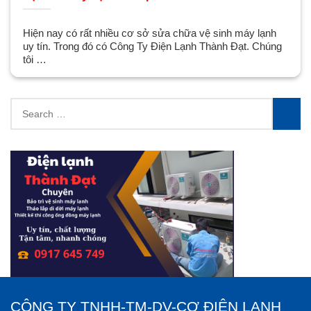
Hiện nay có rất nhiều cơ sở sửa chữa vệ sinh máy lạnh
uy tín. Trong đó có Công Ty Điện Lạnh Thành Đạt. Chúng
tôi …
Search
for:
SEA
CÔNG TY TNHH-TM-DV-CƠ ĐIỆN LẠNH