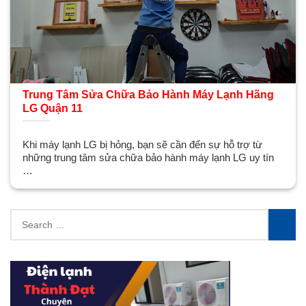
Trung Tâm Sửa Chữa Bảo Hành Máy Lạnh Hãng
LG Quận 11
Khi máy lạnh LG bị hỏng, bạn sẽ cần đến sự hỗ trợ từ
những trung tâm sửa chữa bảo hành máy lạnh LG uy tín
…
Search
for:
SEA