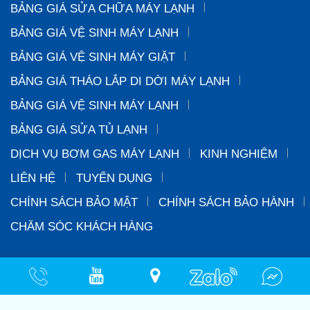
BẢNG GIÁ SỬA CHỮA MÁY LẠNH
BẢNG GIÁ VỆ SINH MÁY LẠNH
BẢNG GIÁ VỆ SINH MÁY GIẶT
BẢNG GIÁ THÁO LẮP DI DỜI MÁY LẠNH
BẢNG GIÁ VỆ SINH MÁY LẠNH
BẢNG GIÁ SỬA TỦ LẠNH
DỊCH VỤ BƠM GAS MÁY LẠNH
KINH NGHIỆM
LIÊN HỆ
TUYỂN DỤNG
CHÍNH SÁCH BẢO MẬT
CHÍNH SÁCH BẢO HÀNH
CHĂM SÓC KHÁCH HÀNG
Copyright © 2024 CÔNG TY TNHH-TM-DV-CƠ ĐIỆN LẠNH