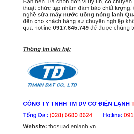
Bạn nên lựa chọn đơn vị uy tín, có chuyên 
thuật phức tạp nhằm đảm bảo chất lượng, t
nghề
sửa máy nước uống nóng lạnh Qu
đến cho khách hàng sự chuyên nghiệp không
qua hotline
0917.645.749
để được chúng tô
Thông tin liên hệ:
CÔNG TY TNHH TM DV CƠ ĐIỆN LẠNH
Tổng Đài:
(028) 6680 8624
Hotline:
091
Website:
thosuadienlanh.vn