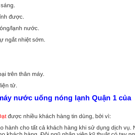
 NÓNG
 sáng.
ỉnh được.
uận 1
óng/lạnh nước.
uận 2
ự ngắt nhiệt sớm.
uận 3
uận 4
oại trên thân máy.
uận 5
iện tử.
uận 6
a máy nước uống nóng lạnh Quận 1 của
uận 7
Đạt
được nhiều khách hàng tin dùng, bởi vì:
ảo hành cho tất cả khách hàng khi sử dụng dịch vụ.
ho khách hàng. Đội ngũ nhân viên kỹ thuật có tay n