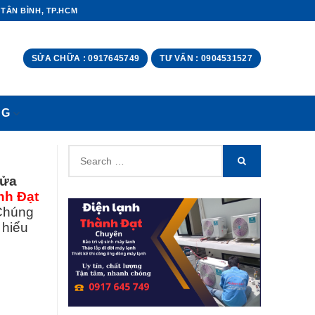
 TÂN BÌNH, TP.HCM
SỬA CHỮA : 0917645749
TƯ VẤN : 0904531527
NG
Search
SEARCH
for:
ửa
nh Đạt
 Chúng
 hiểu