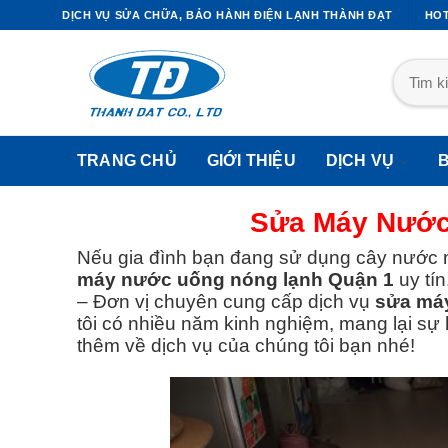
DỊCH VỤ SỬA CHỮA, BẢO HÀNH ĐIỆN LẠNH THÀNH ĐẠT
HOT
TRANG CHỦ
GIỚI THIỆU
DỊCH VỤ
Sửa Máy Nước
Nếu gia đình bạn đang sử dụng cây nước n
máy nước uống nóng lạnh Quận 1
uy tí
I CÔNG ỐNG ĐỒNG MÁY LẠNH
DỊCH VỤ SỬA TỦ LẠNH
– Đơn vị chuyên cung cấp dịch vụ
sửa má
tôi có nhiều năm kinh nghiệm, mang lại sự 
Thi Công Ống Đồng Máy Lạnh
Sửa Tủ Lạnh Quận 1
thêm về dịch vụ của chúng tôi bạn nhé!
Quận1
Sửa Tủ Lạnh Quận 2
Thi Công Ống Đồng Máy Lạnh
Sửa Tủ Lạnh Quận 3
Quận2