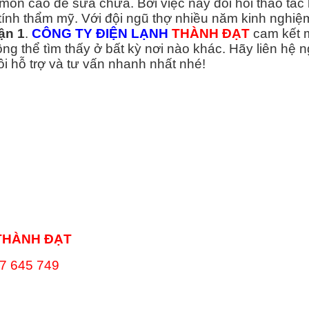
môn cao để sửa chữa. Bởi việc này đòi hỏi thao tác
ính thẩm mỹ. Với đội ngũ thợ nhiều năm kinh nghiệ
ận 1
.
CÔNG TY ĐIỆN LẠNH
THÀNH ĐẠT
cam kết
 thể tìm thấy ở bất kỳ nơi nào khác. Hãy liên hệ 
i hỗ trợ và tư vấn nhanh nhất nhé!
THÀNH ĐẠT
7 645 749