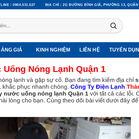
LINE : 0904.531.527
ĐỊA CHỈ : 2G ĐƯỜNG BÌNH GIÃ, PHƯỜNG 13, QUẬN
BẢNG GIÁ
KINH NGHIỆM
LIÊN HỆ
TUYỂN DỤ
 Uống Nóng Lạnh Quận 1
óng lạnh và gặp sự cố. Bạn đang tìm kiếm địa chỉ
s
n, khắc phục nhanh chóng.
Công Ty Điện Lạnh
Thà
y nước uống nóng lạnh Quận 1
với tất cả các lỗi.
hài lòng cho bạn. Cùng theo dõi bài viết dưới đây để