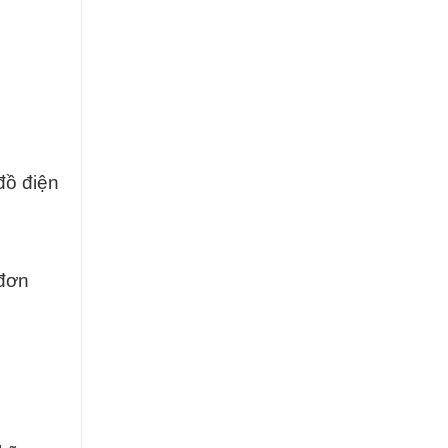
đồ điện
 đơn