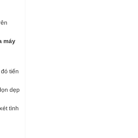
yên
a máy
đó tiến
 dọn dẹp
ét tình