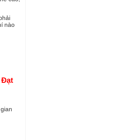
phải
hí nào
 Đạt
 gian