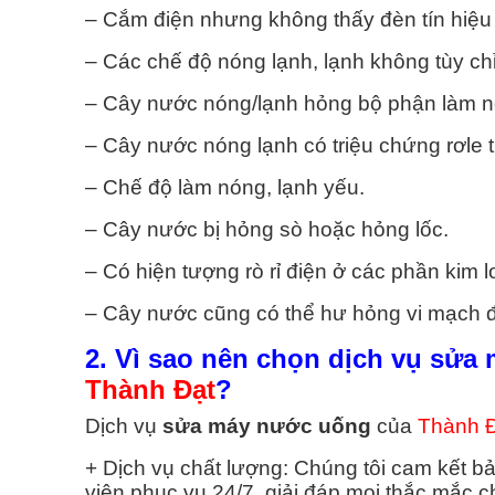
H VỤ VỆ SINH MÁY GIẶT
DỊCH VỤ SỬA MÁY NƯỚC
– Cắm điện nhưng không thấy đèn tín hiệu
– Các chế độ nóng lạnh, lạnh không tùy ch
Vệ Sinh Máy Giặt Quận 1
Sửa Máy Nước Nóng Q
– Cây nước nóng/lạnh hỏng bộ phận làm n
Vệ Sinh Máy Giặt Quận 2
Sửa Máy Nước Nóng Q
– Cây nước nóng lạnh có triệu chứng rơle t
Vệ Sinh Máy Giặt Quận 3
Sửa Máy Nước Nóng Q
– Chế độ làm nóng, lạnh yếu.
– Cây nước bị hỏng sò hoặc hỏng lốc.
Vệ Sinh Máy Giặt Quận 4
Sửa Máy Nước Nóng Q
– Có hiện tượng rò rỉ điện ở các phần kim l
Vệ Sinh Máy Giặt Quận 5
Sửa Máy Nước Nóng Q
– Cây nước cũng có thể hư hỏng vi mạch đ
Vệ Sinh Máy Giặt Quận 6
Sửa Máy Nước Nóng Q
2. Vì sao nên chọn dịch vụ sử
Thành Đạt
?
Vệ Sinh Máy Giặt Quận 7
Sửa Máy Nước Nóng Q
Dịch vụ
sửa máy nước uống
của
Thành 
Xem Tất Cả >>
Xem Tất Cả >>
+ Dịch vụ chất lượng: Chúng tôi cam kết b
viên phục vụ 24/7, giải đáp mọi thắc mắc c