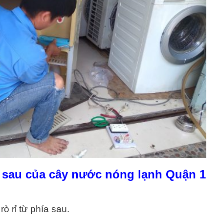
 sau của cây nước nóng lạnh Quận 1
ò rỉ từ phía sau.