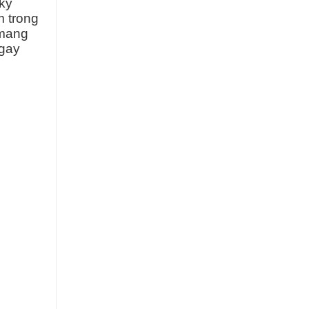
 kỹ
m trong
 mang
ngay