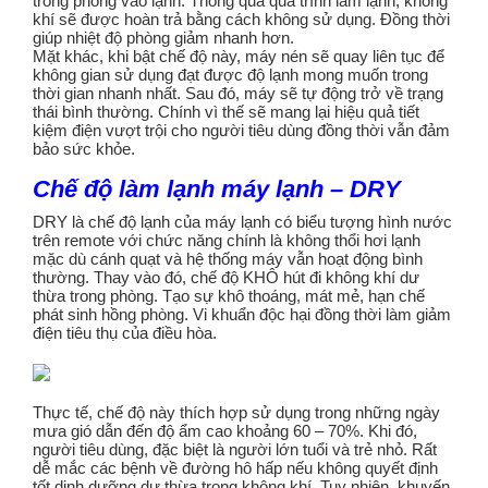
trong phòng vào lạnh. Thông qua quá trình làm lạnh, không
khí sẽ được hoàn trả bằng cách không sử dụng. Đồng thời
giúp nhiệt độ phòng giảm nhanh hơn.
Mặt khác, khi bật chế độ này, máy nén sẽ quay liên tục để
không gian sử dụng đạt được độ lạnh mong muốn trong
thời gian nhanh nhất. Sau đó, máy sẽ tự động trở về trạng
thái bình thường. Chính vì thế sẽ mang lại hiệu quả tiết
kiệm điện vượt trội cho người tiêu dùng đồng thời vẫn đảm
bảo sức khỏe.
Chế độ làm lạnh máy lạnh – DRY
DRY là chế độ lạnh của máy lạnh có biểu tượng hình nước
trên remote với chức năng chính là không thổi hơi lạnh
mặc dù cánh quạt và hệ thống máy vẫn hoạt động bình
thường. Thay vào đó, chế độ KHÔ hút đi không khí dư
thừa trong phòng. Tạo sự khô thoáng, mát mẻ, hạn chế
phát sinh hồng phòng. Vi khuẩn độc hại đồng thời làm giảm
điện tiêu thụ của điều hòa.
Thực tế, chế độ này thích hợp sử dụng trong những ngày
mưa gió dẫn đến độ ẩm cao khoảng 60 – 70%. Khi đó,
người tiêu dùng, đặc biệt là người lớn tuổi và trẻ nhỏ. Rất
dễ mắc các bệnh về đường hô hấp nếu không quyết định
tốt dinh dưỡng dư thừa trong không khí. Tuy nhiên, khuyến