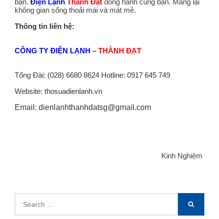
bạn.
Điện Lạnh
Thành Đạt
đồng hành cùng bạn. Mang lại
không gian sống thoải mái và mát mẻ.
Thông tin liên hệ:
CÔNG TY ĐIỆN LẠNH
–
THÀNH ĐẠT
Tổng Đài: (028) 6680 8624 Hotline: 0917 645 749
Website: thosuadienlanh.vn
Email: dienlanhthanhdatsg@gmail.com
Categories
Kinh Nghiệm
Search
SEARCH
for: