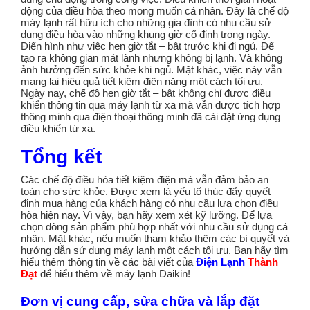
động của điều hòa theo mong muốn cá nhân. Đây là chế độ
máy lạnh rất hữu ích cho những gia đình có nhu cầu sử
dụng điều hòa vào những khung giờ cố định trong ngày.
Điển hình như việc hẹn giờ tắt – bật trước khi đi ngủ. Để
tạo ra không gian mát lành nhưng không bị lạnh. Và không
ảnh hưởng đến sức khỏe khi ngủ. Mặt khác, việc này vẫn
mang lại hiệu quả tiết kiệm điện năng một cách tối ưu.
Ngày nay, chế độ hẹn giờ tắt – bật không chỉ được điều
khiển thông tin qua máy lạnh từ xa mà vẫn được tích hợp
thông minh qua điện thoại thông minh đã cài đặt ứng dụng
điều khiển từ xa.
Tổng kết
Các chế độ điều hòa tiết kiệm điện mà vẫn đảm bảo an
toàn cho sức khỏe. Được xem là yếu tố thúc đẩy quyết
định mua hàng của khách hàng có nhu cầu lựa chọn điều
hòa hiện nay. Vì vậy, bạn hãy xem xét kỹ lưỡng. Để lựa
chọn dòng sản phẩm phù hợp nhất với nhu cầu sử dụng cá
nhân. Mặt khác, nếu muốn tham khảo thêm các bí quyết và
hướng dẫn sử dụng máy lạnh một cách tối ưu. Bạn hãy tìm
hiểu thêm thông tin về các bài viết của
Điện Lạnh
Thành
Đạt
để hiểu thêm về máy lạnh Daikin!
Đơn vị cung cấp, sửa chữa và lắp đặt