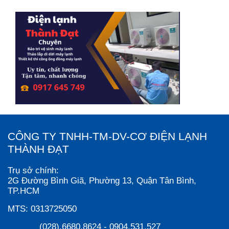
CÔNG TY TNHH-TM-DV-CƠ ĐIỆN LẠNH
THÀNH ĐẠT
Trụ sở chính:
2G Đường Bình Giã, Phường 13, Quận Tân Bình,
TP.HCM
MTS:
0313725050
(028).6680.8624
-
0904.531.527