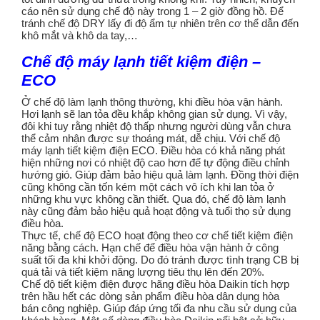
cáo nên sử dụng chế độ này trong 1 – 2 giờ đồng hồ. Để
tránh chế độ DRY lấy đi độ ẩm tự nhiên trên cơ thể dẫn đến
khô mắt và khô da tay,…
Chế độ máy lạnh tiết kiệm điện –
ECO
Ở chế độ làm lạnh thông thường, khi điều hòa vận hành.
Hơi lạnh sẽ lan tỏa đều khắp không gian sử dụng. Vì vậy,
đôi khi tuy rằng nhiệt độ thấp nhưng người dùng vẫn chưa
thể cảm nhận được sự thoáng mát, dễ chịu. Với chế độ
máy lạnh tiết kiệm điện ECO. Điều hòa có khả năng phát
hiện những nơi có nhiệt độ cao hơn để tự động điều chỉnh
hướng gió. Giúp đảm bảo hiệu quả làm lạnh. Đồng thời điện
cũng không cần tốn kém một cách vô ích khi lan tỏa ở
những khu vực không cần thiết. Qua đó, chế độ làm lạnh
này cũng đảm bảo hiệu quả hoạt động và tuổi thọ sử dụng
điều hòa.
Thực tế, chế độ ECO hoạt động theo cơ chế tiết kiệm điện
năng bằng cách. Hạn chế để điều hòa vận hành ở công
suất tối đa khi khởi động. Do đó tránh được tình trạng CB bị
quá tải và tiết kiệm năng lượng tiêu thụ lên đến 20%.
Chế độ tiết kiệm điện được hãng điều hòa Daikin tích hợp
trên hầu hết các dòng sản phẩm điều hòa dân dụng hòa
bán công nghiệp. Giúp đáp ứng tối đa nhu cầu sử dụng của