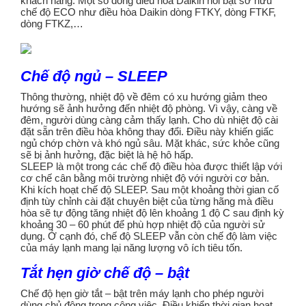
khách hàng. Một số dòng điều hòa Daikin nổi bật sở hữu
chế độ ECO như điều hòa Daikin dòng FTKY, dòng FTKF,
dòng FTKZ,…
Chế độ ngủ – SLEEP
Thông thường, nhiệt độ về đêm có xu hướng giảm theo
hướng sẽ ảnh hưởng đến nhiệt độ phòng. Vì vậy, càng về
đêm, người dùng càng cảm thấy lạnh. Cho dù nhiệt độ cài
đặt sẵn trên điều hòa không thay đổi. Điều này khiến giấc
ngủ chớp chờn và khó ngủ sâu. Mặt khác, sức khỏe cũng
sẽ bị ảnh hưởng, đặc biệt là hệ hô hấp.
SLEEP là một trong các chế độ điều hòa được thiết lập với
cơ chế cân bằng môi trường nhiệt độ với người cơ bản.
Khi kích hoạt chế độ SLEEP. Sau một khoảng thời gian cố
định tùy chỉnh cài đặt chuyên biệt của từng hãng mà điều
hòa sẽ tự động tăng nhiệt độ lên khoảng 1 độ C sau định kỳ
khoảng 30 – 60 phút để phù hợp nhiệt độ của người sử
dụng. Ở cạnh đó, chế độ SLEEP vẫn còn chế độ làm việc
của máy lạnh mang lại năng lượng vô ích tiêu tốn.
Tắt hẹn giờ chế độ – bật
Chế độ hẹn giờ tắt – bật trên máy lạnh cho phép người
dùng chủ động trong công việc. Điều khiển thời gian hoạt